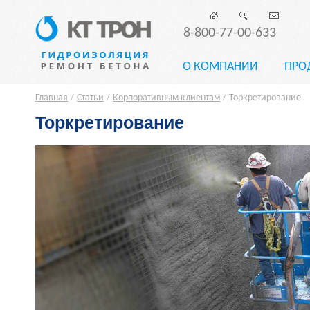
8-800-77-00-633
О КОМПАНИИ
ПРО
Главная
Статьи
Корпоративным клиентам
Торкретирование
/
/
/
Торкретирование