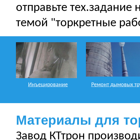
отправьте тех.задание 
темой "торкретные раб
Инъецирование
Ремонт дымовых тр
Материалы для то
Завод КТтрон производи