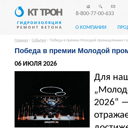
8-800-77-00-633
О КОМПАНИИ
ПРО
Главная
События
Победа в премии Молодой промышленник го
/
/
Победа в премии Молодой про
06 ИЮЛЯ 2026
Для на
„Молод
2026“ —
отражае
достиже