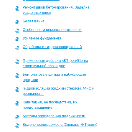
Ремонт швов бетонирования. Заделка
усадочных швов
Белая ванна
Особенности ремонта песколовок
Усиление фундамента
Обработка и гидроизоляция свай
Применение добавки «КТтрон-51» на
строительной площадке
Бентонитовые шнуры и набухающие
профили
Гидроизоляция жидким стеклом. Миф и
реальность.
Кавитация, ее последствия, их
предотвращение
Методы определения подвижности
Водонепроницаемость (Словарь «КТтрон»)