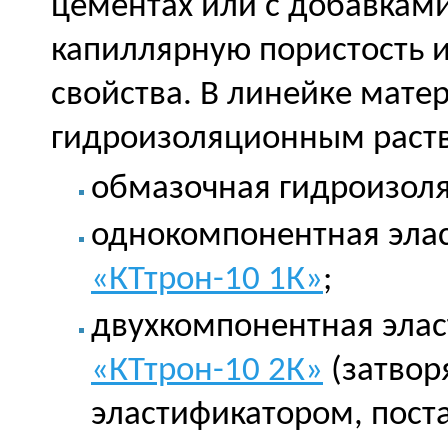
цементах или с добавка
капиллярную пористость
свойства. В линейке мате
гидроизоляционным раств
обмазочная гидроизол
однокомпонентная эла
«КТтрон-10 1К»
;
двухкомпонентная элас
«КТтрон-10 2К»
(затвор
эластификатором, пост