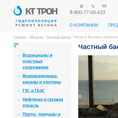
8-800-77-00-633
О КОМПАНИИ
ПРО
Главная
Объекты
Частный сектор
Частный бассейн г.Новорос
/
/
/
Частный ба
Водоканалы и
очистные
сооружения
Водохранилища,
каналы и плотины
ГЭС и ГАЭС
Нефтяная и газовая
отрасль
Порты, причалы и