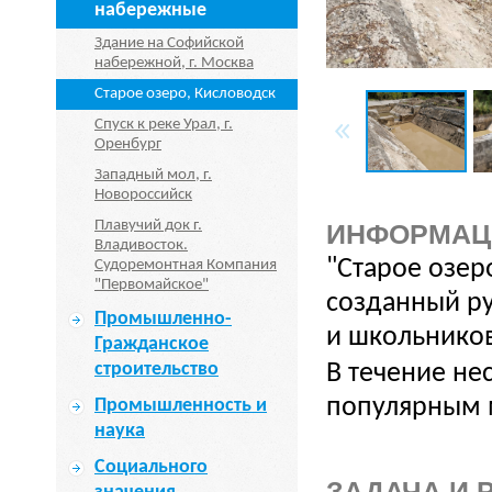
набережные
Здание на Софийской
набережной, г. Москва
Старое озеро, Кисловодск
Спуск к реке Урал, г.
Оренбург
Западный мол, г.
Новороссийск
Плавучий док г.
ИНФОРМАЦ
Владивосток.
"Старое озер
Судоремонтная Компания
"Первомайское"
созданный ру
Промышленно-
и школьников
Гражданское
строительство
В течение не
популярным м
Промышленность и
наука
Социального
ЗАДАЧА И 