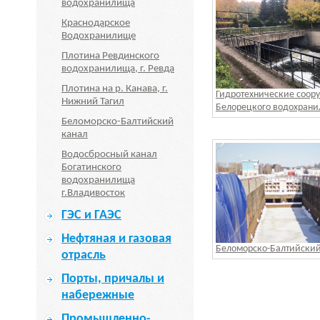
водохранилища
Краснодарское
Водохранилище
Плотина Ревдинского
водохранилища, г. Ревда
Плотина на р. Канава, г.
Гидротехнические соор
Нижний Тагил
Белорецкого водохран
Беломорско-Балтийский
канал
Водосбросный канал
Богатинского
водохранилища
г.Владивосток
ГЭС и ГАЭС
Нефтяная и газовая
Беломорско-Балтийский
отрасль
Порты, причалы и
набережные
Промышленно-