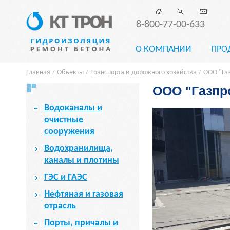
8-800-77-00-633
О КОМПАНИИ
ПРО
Главная
Объекты
Транспорта и дорожного хозяйства
ООО "Га
/
/
/
ООО "Газпр
Водоканалы и
очистные
сооружения
Водохранилища,
каналы и плотины
ГЭС и ГАЭС
Нефтяная и газовая
отрасль
Порты, причалы и