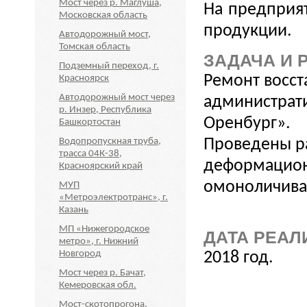
Мост через р. Маглуша,
На предприя
Московская область
продукции.
Автодорожный мост,
Томская область
ЗАДАЧА И 
Подземный переход, г.
Ремонт восст
Красноярск
Автодорожный мост через
администрат
р. Инзер, Республика
Оренбург».
Башкортостан
Проведены р
Водопропускная труба,
трасса 04К-38,
деформацион
Красноярский край
омоноличиван
МУП
«Метроэлектротранс», г.
Казань
МП «Нижегородское
ДАТА РЕАЛ
метро», г. Нижний
Новгород
2018 год.
Мост через р. Бачат,
Кемеровская обл.
Мост-скотопрогона,