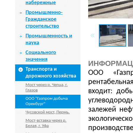
набережные
Промышленно-
Гражданское
строительство
Промышленность и
наука
Социального
значения
ИНФОРМАЦ
Транспорта и
ООО «Газп
дорожного хозяйства
рентабельная
Мост через р. Чепца, г.
входит: добы
Глазов
ООО "Газпром добыча
углеводоро
Оренбург"
залежей неф
Чусовской мост, Пермь.
экологическо
Мост-вставка через р.
Белая, г. Уфа
производстве