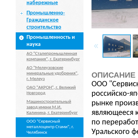
набережные
Промышленно-
Гражданское
строительство
Промышленность и
наука
АО "Сталепромышленная
компания", г. Екатеринбург
АО "Мелеузовские
ОПИСАНИЕ
минеральные удобрения",
г. Мелеуз
ООО "Сервис
ОАО "АКРОН", г. Великий
российско-я
Новгород
Машиностроительный
рынке произв
завод имени М.И.
являющееся 
Калинина, г. Екатеринбург
по переработ
ООО "Сервисный
металлоцентр Стами", г.
Уральского ф
Челябинск