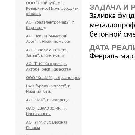
ООО "ПлайВуд", рп.
ЗАДАЧА И 
Ковернино, Нижегородская
область
Заливка фунд
АО "Уралэлектромедь", г.
металлопроф
Кировград
бетонной сме
АО "Невинномысский
Азот", г. Невинномысск
ДАТА РЕАЛ
АО "ЕвроХим-Северо-
Февраль-март
Запад", г. Кингисепп
АО "ТНК "Казхром", г.
Актобе, респ. Казахстан
ООО "КраМЗ", г. Красноярск
ПАО "Уралхимпласт", г.
Нижний Тагил
АО "БМК", г. Белорецк
ОАО "ЕВРАЗ ЗСМК", г.
Новокузнецк
АО "УГМК", г. Верхняя
Пышма