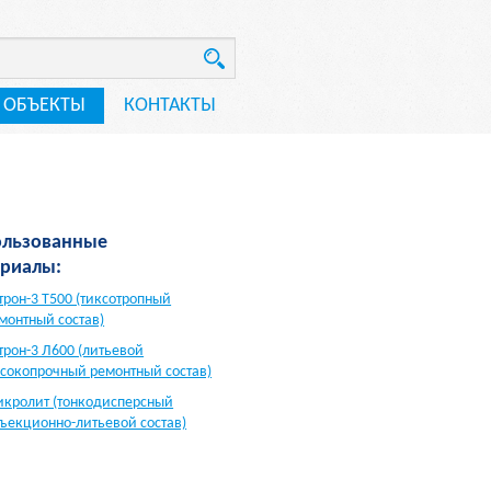
ОБЪЕКТЫ
КОНТАКТЫ
ользованные
риалы:
трон-3 Т500 (тиксотропный
монтный состав)
трон-3 Л600 (литьевой
сокопрочный ремонтный состав)
кролит (тонкодисперсный
ъекционно-литьевой состав)