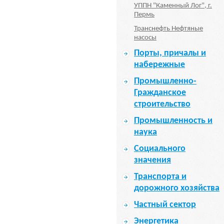
УППН "Каменный Лог", г.
Пермь
Транснефть Нефтяные
насосы
Порты, причалы и
набережные
Промышленно-
Гражданское
строительство
Промышленность и
наука
Социального
значения
Транспорта и
дорожного хозяйства
Частный сектор
Энергетика