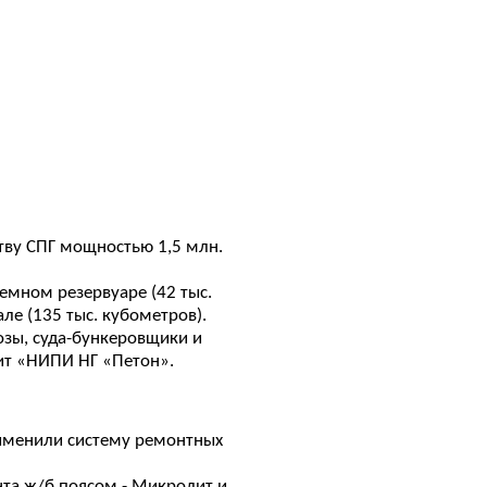
ству СПГ мощностью 1,5 млн.
емном резервуаре (42 тыс.
е (135 тыс. кубометров).
озы, суда-бункеровщики и
ит «НИПИ НГ «Петон».
именили систему ремонтных
та ж/б поясом - Микролит и