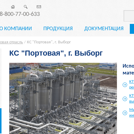
8-800-77-00-633
О КОМПАНИИ
ПРОДУКЦИЯ
ДОКУМЕНТАЦИЯ
овая отрасль
КС "Портовая", г. Выборг
/
КС "Портовая", г. Выборг
Исп
мате
КТ
ре
КТ
вы
Ми
ин