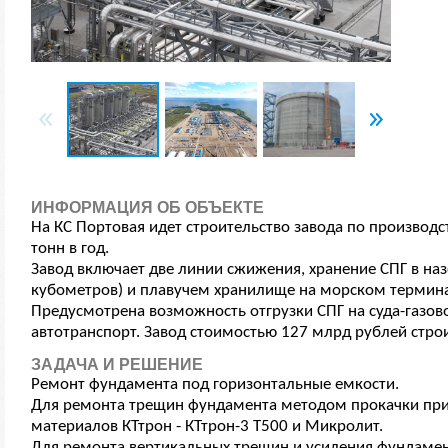
ИНФОРМАЦИЯ ОБ ОБЪЕКТЕ
На КС Портовая идет строительство завода по производ
тонн в год.
Завод включает две линии сжижения, хранение СПГ в наз
кубометров) и плавучем хранилище на морском терминал
Предусмотрена возможность отгрузки СПГ на суда-газов
автотранспорт. Завод стоимостью 127 млрд рублей стро
ЗАДАЧА И РЕШЕНИЕ
Ремонт фундамента под горизонтальные емкости.
Для ремонта трещин фундамента методом прокачки пр
материалов КТтрон - КТтрон-3 Т500 и Микролит.
Для ремонта вертикальных трещин и усиления фундамен