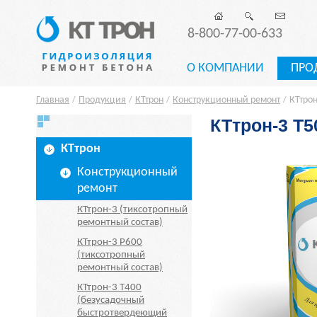
8-800-77-00-633
О КОМПАНИИ
ПРО
Главная
Продукция
КТтрон
Конструкционный ремонт
КТтрон
/
/
/
/
КТтрон-3 Т5
КТтрон
Конструкционный
ремонт
КТтрон-3 (тиксотропный
ремонтный состав)
КТтрон-3 Р600
(тиксотропный
ремонтный состав)
КТтрон-3 Т400
(безусадочный
быстротвердеющий