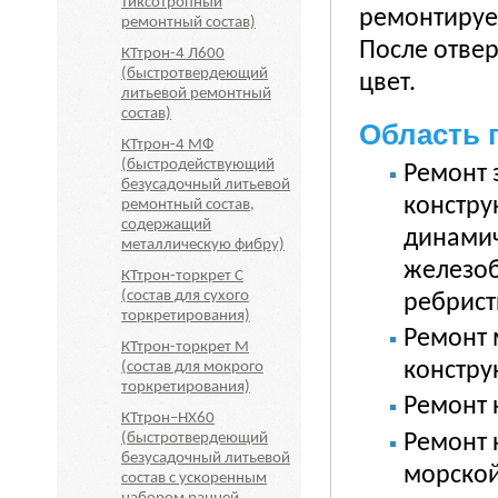
тиксотропный
ремонтируе
ремонтный состав)
После отве
КТтрон-4 Л600
(быстротвердеющий
цвет.
литьевой ремонтный
состав)
Область 
КТтрон-4 МФ
(быстродействующий
Ремонт 
безусадочный литьевой
констру
ремонтный состав,
содержащий
динамич
металлическую фибру)
железоб
КТтрон-торкрет С
(состав для сухого
ребрист
торкретирования)
Ремонт 
КТтрон-торкрет М
констру
(состав для мокрого
торкретирования)
Ремонт 
КТтрон–НХ60
Ремонт 
(быстротвердеющий
безусадочный литьевой
морской
состав с ускоренным