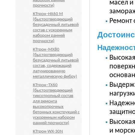
набором ранней
масел и
прочности)
замораж
КТтрон–НХ60 М
(быстротвердеющий
Ремонт 
безусадочный литьевой
состав с ускоренным
Достоинс
набором ранней
прочности)
Надежнос
КТтрон–МХ80
(быстротвердеющий
Высокая
безусадочный литьевой
поверхн
состав, содержащий
латунированную
основан
металлическую фибру)
Выдержи
КТтрон–ТХ60
(быстротвердеющий
нагрузк
тиксотропный состав
для ремонта
Надежно
высокопрочных
защитно
бетонных конструкций с
ускоренным набором
Высокая
ранней прочности)
и морск
КТтрон-WX-30N