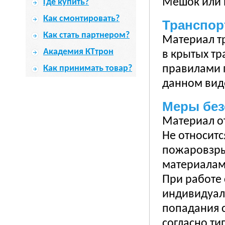
Мешок или в
Где купить?
Как смонтировать?
Транспор
Как стать партнером?
Материал т
Академия КТтрон
в крытых тр
правилами 
Как принимать товар?
данном вид
Меры без
Материал о
Не относитс
пожаровзры
материалам
При работе 
индивидуал
попадания с
согласно ти