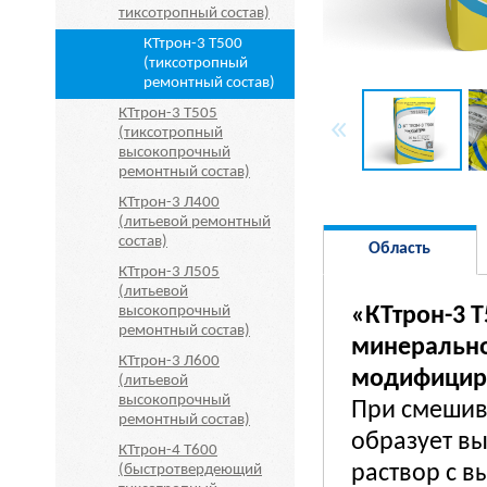
тиксотропный состав)
КТтрон-3 Т500
(тиксотропный
ремонтный состав)
КТтрон-3 Т505
(тиксотропный
высокопрочный
ремонтный состав)
КТтрон-3 Л400
(литьевой ремонтный
состав)
Область
КТтрон-3 Л505
(литьевой
применения
высокопрочный
«КТтрон-3 Т
ремонтный состав)
минерально
КТтрон-3 Л600
модифицир
(литьевой
высокопрочный
При смешив
ремонтный состав)
образует в
КТтрон-4 Т600
раствор с в
(быстротвердеющий