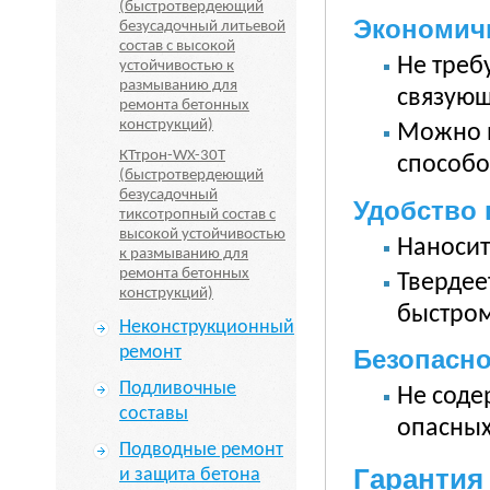
(быстротвердеющий
Экономич
безусадочный литьевой
состав с высокой
Не треб
устойчивостью к
размыванию для
связующ
ремонта бетонных
конструкций)
Можно 
КТтрон-WX-30T
способо
(быстротвердеющий
безусадочный
Удобство
тиксотропный состав с
высокой устойчивостью
Наносит
к размыванию для
ремонта бетонных
Твердее
конструкций)
быстром
Неконструкционный
ремонт
Безопасн
Подливочные
Не соде
составы
опасных
Подводные ремонт
Гарантия
и защита бетона