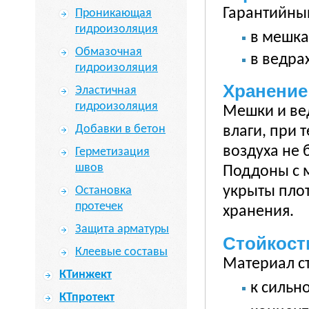
Гарантийный
Проникающая
гидроизоляция
в мешках
Обмазочная
в ведрах
гидроизоляция
Хранение
Эластичная
гидроизоляция
Мешки и вед
Добавки в бетон
влаги, при 
воздуха не 
Герметизация
швов
Поддоны с 
укрыты плот
Остановка
протечек
хранения.
Защита арматуры
Стойкост
Клеевые составы
Материал ст
КТинжект
к сильн
КТпротект