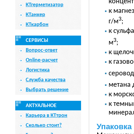
концент
КТгерметизатор
к магне
КТанкер
3
г/м
;
КТкарбон
к сульф
3
СЕРВИСЫ
м
;
Вопрос-ответ
к щелоч
Online-расчет
к газов
Логистика
серовод
Служба качества
метана д
Выбрать решение
к морск
к темны
АКТУАЛЬНОЕ
минерал
Карьера в КТтрон
Упаковка
Сколько стоит?