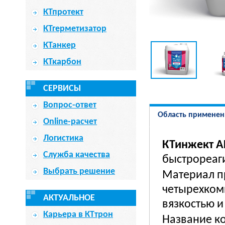
КТпротект
КТгерметизатор
КТанкер
КТкарбон
СЕРВИСЫ
Вопрос-ответ
Область применен
Online-расчет
Логистика
КТинжект А
Служба качества
быстрореаг
Выбрать решение
Материал п
четырехком
АКТУАЛЬНОЕ
вязкостью 
Карьера в КТтрон
Название к