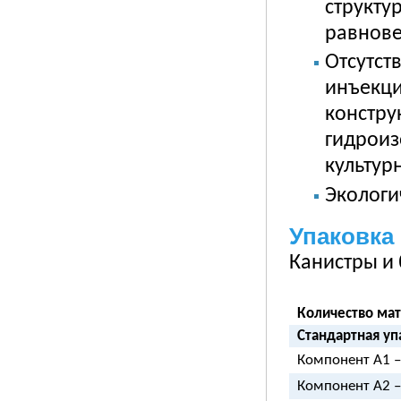
структу
равнов
Отсутст
инъекци
констру
гидроиз
культур
Экологи
Упаковка
Канистры и
Количество ма
Стандартная упа
Компонент А1 – 
Компонент А2 – 