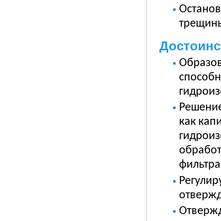
Останов
трещины
Достоинс
Образов
способн
гидроиз
Решение
как кап
гидроиз
обработ
фильтр
Регулир
отвержде
Отвержд