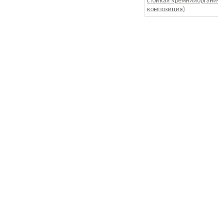
стойкая кремнийоргани
композиция)