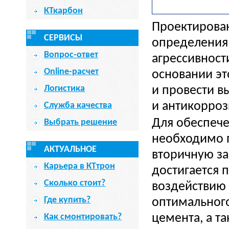
КТкарбон
Проектирован
СЕРВИСЫ
определения 
Вопрос-ответ
агрессивност
Online-расчет
основании эт
Логистика
и провести 
и антикорро
Служба качества
Для обеспече
Выбрать решение
необходимо 
АКТУАЛЬНОЕ
вторичную з
Карьера в КТтрон
достигается 
Сколько стоит?
воздействию
Где купить?
оптимального
цемента, а т
Как смонтировать?