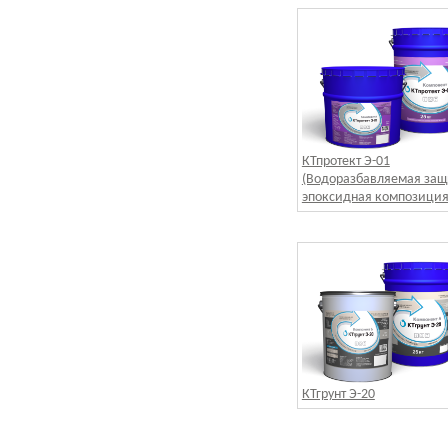
КТпротект Э-01
(Водоразбавляемая защ
эпоксидная композиция
КТгрунт Э-20