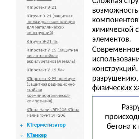
Сложная стру
КТпротект Э-21
возможность 
КТгрунт Э-21 (защитная
компонентов 
эпоксидная композиция
для металлических
химической с
конструкций)
элементов.
КТгрунт Э-21 ПБ
Современное 
КТпротект У-15 (Защитная
кислотостойкая
использован
акрилуретановая эмаль)
конструкций.
КТпротект У-15 Лак
разрушению, 
КТпротект К-99 премиум
(Защитная радиационно-
физических х
стойкая
кремнийорганическая
композиция)
Разр
КТпол Налив ЭП-206 КТпол
происход
Налив грунт ЭП-206
КТгерметизатор
бетона к
КТанкер