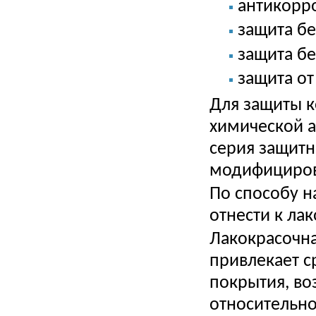
антикорр
защита бе
защита бе
защита от
Для защиты к
химической а
серия защитн
модифициров
По способу 
отнести к ла
Лакокрасочна
привлекает с
покрытия, во
относительн