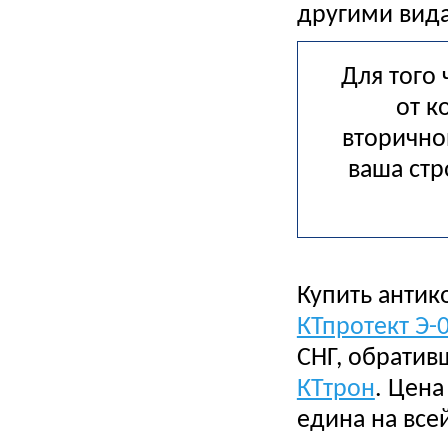
другими вид
Для того
от к
вторично
ваша стр
Купить анти
КТпротект Э-
СНГ, обратив
КТтрон
. Цен
едина на все