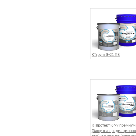
КТгрунт Э-21 ПБ
КТпротект К-99 премиум
(Защитная радиационно