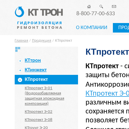
8-800-77-00-633
О КОМПАНИИ
ПРО
Главная
Продукция
КТпротект
/
/
КТпротек
КТтрон
КТпротект
- 
КТинжект
защиты бетон
КТпротект
Антикоррозио
КТпротект Э-01
КТпротект Э-
(Водоразбавляемая
защитная эпоксидная
различным ви
композиция)
сохраняется 
КТпротект Э-02
позволяет бе
КТпротект Э-08
КТгрунт Э-20