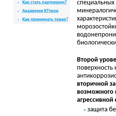
специальных 
Как стать партнером?
минералогиче
Академия КТтрон
характеристи
Как принимать товар?
морозостойко
водонепрониц
биологически
Второй уров
поверхность
антикоррози
вторичной з
возможного к
агрессивной 
защита бе