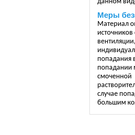
данном вид
Меры без
Материал ог
источников 
вентиляции,
индивидуаль
попадания 
попадании м
смоченной
растворител
случае попа
большим кол