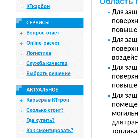
Область 
КТкарбон
Для защ
поверхн
СЕРВИСЫ
повышен
Вопрос-ответ
Для защ
Online-расчет
поверхн
Логистика
воздейс
Служба качества
Для защ
Выбрать решение
поверхн
повыше
АКТУАЛЬНОЕ
Для защ
Карьера в КТтрон
помещен
Сколько стоит?
могильн
Где купить?
для тра
топлива
Как смонтировать?