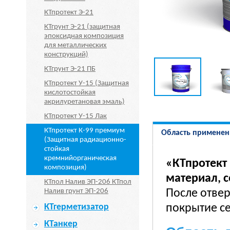
КТпротект Э-21
КТгрунт Э-21 (защитная
эпоксидная композиция
для металлических
конструкций)
КТгрунт Э-21 ПБ
КТпротект У-15 (Защитная
кислотостойкая
акрилуретановая эмаль)
КТпротект У-15 Лак
КТпротект К-99 премиум
Область применен
(Защитная радиационно-
стойкая
кремнийорганическая
«КТпротект
композиция)
материал, с
КТпол Налив ЭП-206 КТпол
Налив грунт ЭП-206
После отве
КТгерметизатор
покрытие се
КТанкер