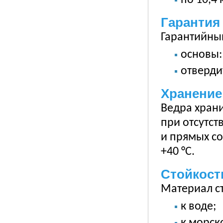
по 10,4 
Гарантия
Гарантийный
основы:
отверди
Хранение
Ведра храни
при отсутст
и прямых со
+40 °С.
Стойкост
Материал ст
к воде;
к морск