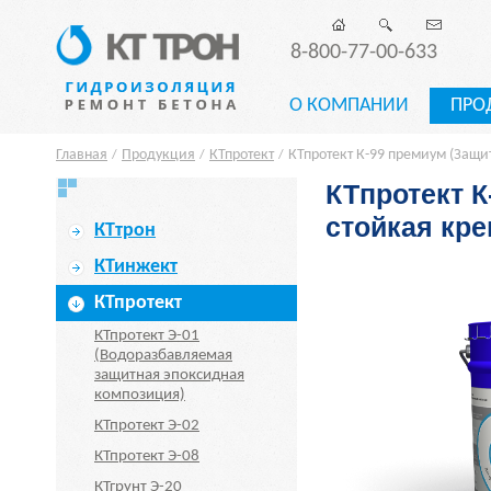
8-800-77-00-633
О КОМПАНИИ
ПРО
Главная
Продукция
КТпротект
КТпротект К-99 премиум (Защ
/
/
/
КТпротект К
стойкая кр
КТтрон
КТинжект
КТпротект
КТпротект Э-01
(Водоразбавляемая
защитная эпоксидная
композиция)
КТпротект Э-02
КТпротект Э-08
КТгрунт Э-20