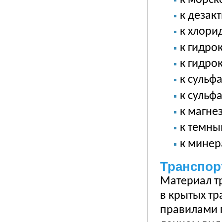
к дезак
к хлори
к гидро
к гидро
к сульфа
к сульф
к магне
к темны
к минер
Транспор
Материал т
в крытых тр
правилами 