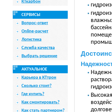
КТкарбон
гидроиз
гидроиз
СЕРВИСЫ
влажных
Вопрос-ответ
бассейн
Online-расчет
помещен
Логистика
промыш
Служба качества
Достоинс
Выбрать решение
Надежнос
АКТУАЛЬНОЕ
Надежна
Карьера в КТтрон
раствор
Сколько стоит?
гидроиз
Где купить?
Высокая
воздейс
Как смонтировать?
долгове
Как стать партнером?