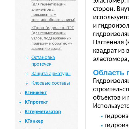
эластомер,
(для герметизации
сторон. Вн
элементов с
повышенным
используетс
трещинообразованием)
и гидроизо
КТтрон-Гидролента TPE
гидроизоля
(для герметизации
узлов, подверженных
Настенная (
прямому и обратному
давлению воды)
квадрат из 
Остановка
эластомера
протечек
Область 
Защита арматуры
Гидроизоля
Клеевые составы
строительс
КТинжект
объектов и 
КТпротект
Используетс
КТгерметизатор
гидроиз
КТанкер
гидроиз