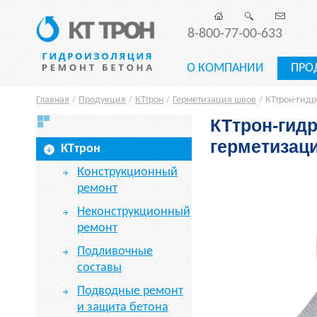
8-800-77-00-633
О КОМПАНИИ
ПРО
Главная
Продукция
КТтрон
Герметизация швов
КТтрон-гид
/
/
/
/
КТтрон-гид
герметизац
КТтрон
Конструкционный
ремонт
Неконструкционный
ремонт
Подливочные
составы
Подводные ремонт
и защита бетона