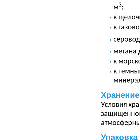
3
м
;
к щелоч
к газов
серовод
метана д
к морск
к темны
минерал
Хранение
Условия хр
защищенном
атмосферны
Упаковка