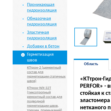
Проникающая
гидроизоляция
Обмазочная
гидроизоляция
Эластичная
гидроизоляция
Добавки в бетон
Герметизация
швов
Область
КТтрон-2 (цементный
состав для
применения
герметизации статичных
«КТтрон-Гид
швов)
PERFOR» - 
КТтрон-WX-32T
стойкая к 
(тиксотропный
ремонтный состав для
эластомера
подводной
герметизации швов,
нетканого 
трещин, примыканий)