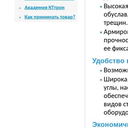
Высокая
Академия КТтрон
обуслав
Как принимать товар?
трещин.
Армиров
прочнос
ее фикс
Удобство
Возможн
Широкая
углы, н
обеспеч
видов с
оборудо
Экономич