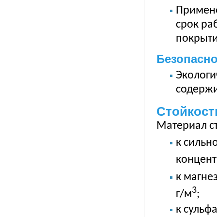
Примене
срок ра
покрыти
Безопасн
Экологи
содержи
Стойкост
Материал ст
к сильн
концен
к магне
3
г/м
;
к сульф