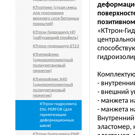
деформацио
КТтоппинг (сухая смесь
поверхност
для упрочнения
верхнего слоя бетонных
позитивном
покрытий)
«КТтрон-Ги
КТтрон-Гидрошнур НП
(набухающий профиль)
центрально
КТтрон-гидрошнур БТ23
способству
КТгиперфлекс
гидроизоли
(однокомпонентный
полиуретановый
герметик)
Комплекту
КТгиперфлекс К40
- внутренний
(однокомпонентный
полиуретановый
- внешний у
герметик)
- манжета н
КТтрон-гидролента
- манжета н
DSL-PERFOR (для
герметизации
Внутренний
деформационных
швов)
эластомер,
КТтрон-Гидролента PWP