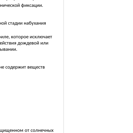
анической фиксации.
ной стадии набухания
иле, которое исключает
действия дождевой или
тывании.
не содержит веществ
защищенном от солнечных