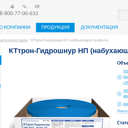
8-800-77-00-633
О КОМПАНИИ
ПРОДУКЦИЯ
ДОКУМЕНТАЦИЯ
метизация швов
КТтрон-Гидрошнур НП (набухающий профиль)
/
КТтрон-Гидрошнур НП (набухаю
Объе
Пт
Ги
г.
й
МУ
Ир
КН
Показ
Стат