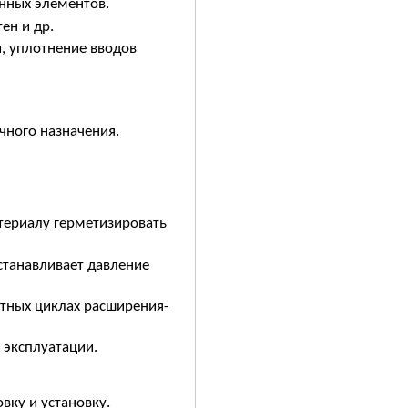
онных элементов.
ен и др.
, уплотнение вводов
чного назначения.
териалу герметизировать
останавливает давление
атных циклах расширения-
 эксплуатации.
вку и установку.