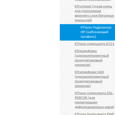
КТтоппинг (сухая смесь
для упрочнения
верхнего слоя бетонных
покрытий)
КТтрон-Гидрошнур
НП (набухающий
профиль)
КТтрон-гидрошнур БТ23
КТгиперфлекс
(однокомпонентный
полиуретановый
герметик)
КТгиперфлекс К40
(однокомпонентный
полиуретановый
герметик)
КТтрон-гидролента DSL-
PERFOR (для
герметизации
деформационных швов)
КТтрон-Гидролента PWP