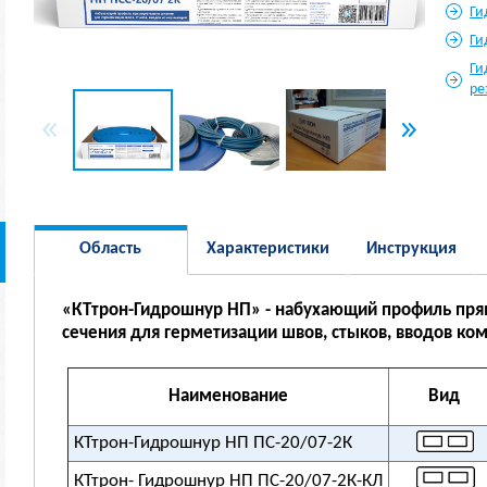
Ги
Ги
Ги
ре
Область
Характеристики
Инструкция
применения
«КТтрон-Гидрошнур НП» - набухающий профиль прям
сечения для герметизации швов, стыков, вводов ко
Наименование
Вид
КТтрон-Гидрошнур НП ПС-20/07-2К
КТтрон- Гидрошнур НП ПС-20/07-2К-КЛ