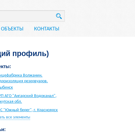
ОБЪЕКТЫ
КОНТАКТЫ
щий профиль)
кты:
ицефабрика Волжанин.
дроизоляция резервуаров.
Рыбинск
П АГО "Ангарский Водоканал",
кутская обл.
С "Южный берег", г. Красноярск
ать все элементы
ьи: