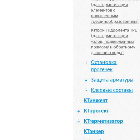
(для герметизации
элементов с
повышенным
трещинообразованием)
КТтрон-Гидролента TPE
(для герметизации
узлов, подверженных
прямому и обратному
давлению воды)
Остановка
протечек
Защита арматуры
Клеевые составы
КТинжект
КТпротект
КТгерметизатор
КТанкер