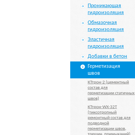
Проникающая
гидроизоляция
Обмазочная
гидроизоляция
Эластичная
гидроизоляция
Добавки в бетон
Герметизация
швов
КТтрон-2 (цементный
состав для
герметизации статичных
швов)
КТтрон-WX-32T
(тиксотропный
ремонтный состав для
подводной
герметизации швов,
трещин, примыканий)