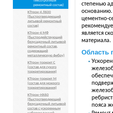
тиксотропный
степенью а
ремонтный состав)
основанию.
КТтрон-4 Л600
(быстротвердеющий
цементно-с
литьевой ремонтный
рекомендуе
состав)
является ск
КТтрон-4 МФ
(быстродействующий
материала.
безусадочный литьевой
ремонтный состав,
Область 
содержащий
металлическую фибру)
Ускорен
КТтрон-торкрет С
(состав для сухого
железоб
торкретирования)
обеспеч
КТтрон-торкрет М
подверж
(состав для мокрого
торкретирования)
железоб
КТтрон–НХ60
ребрист
(быстротвердеющий
пояса ж
безусадочный литьевой
состав с ускоренным