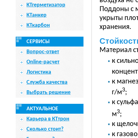
воздуха не 
КТгерметизатор
Поддоны с 
КТанкер
укрыты плот
КТкарбон
хранения.
Стойкост
СЕРВИСЫ
Материал ст
Вопрос-ответ
к сильн
Online-расчет
концент
Логистика
к магне
Служба качества
3
г/м
;
Выбрать решение
к сульф
АКТУАЛЬНОЕ
3
м
;
Карьера в КТтрон
к щелоч
Сколько стоит?
к газов