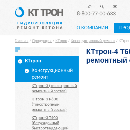
8-800-77-00-633
О КОМПАНИИ
ПРО
Главная
Продукция
КТтрон
Конструкционный ремонт
КТтро
/
/
/
/
КТтрон-4 Т
ремонтный 
КТтрон
Конструкционный
ремонт
КТтрон-3 (тиксотропный
ремонтный состав)
КТтрон-3 Р600
(тиксотропный
ремонтный состав)
КТтрон-3 Т400
(безусадочный
быстротвердеющий