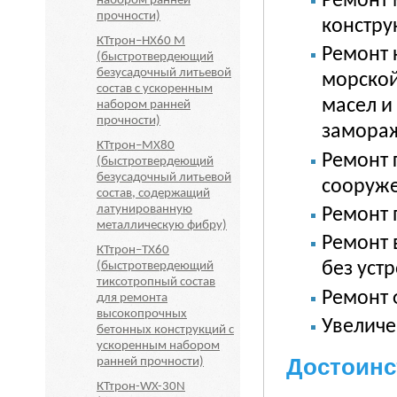
Ремонт 
набором ранней
прочности)
констру
КТтрон–НХ60 М
Ремонт 
(быстротвердеющий
безусадочный литьевой
морской
состав с ускоренным
масел и
набором ранней
прочности)
замораж
КТтрон–МХ80
Ремонт 
(быстротвердеющий
безусадочный литьевой
сооруже
состав, содержащий
латунированную
Ремонт 
металлическую фибру)
Ремонт 
КТтрон–ТХ60
без уст
(быстротвердеющий
тиксотропный состав
Ремонт 
для ремонта
высокопрочных
Увеличе
бетонных конструкций с
ускоренным набором
Достоинс
ранней прочности)
КТтрон-WX-30N