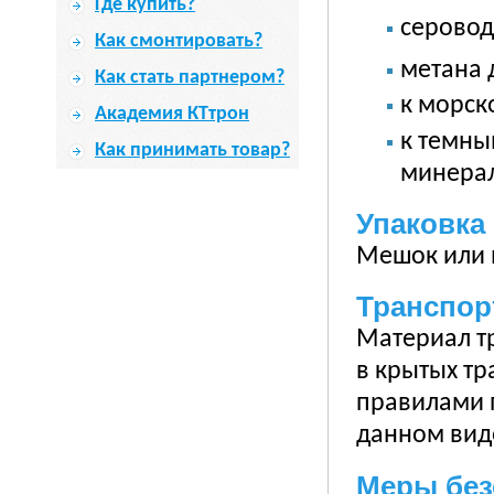
Где купить?
серовод
Как смонтировать?
метана д
Как стать партнером?
к морск
Академия КТтрон
к темны
Как принимать товар?
минерал
Упаковка
Мешок или в
Транспор
Материал т
в крытых тр
правилами 
данном вид
Меры без