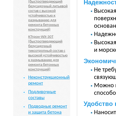
Надежнос
(быстротвердеющий
безусадочный литьевой
Высокая
состав с высокой
устойчивостью к
поверхн
размыванию для
основан
ремонта бетонных
конструкций)
Надежно
КТтрон-WX-30T
(быстротвердеющий
Высокая
безусадочный
и морск
тиксотропный состав с
высокой устойчивостью
Экономич
к размыванию для
ремонта бетонных
Не треб
конструкций)
связующ
Неконструкционный
ремонт
Можно 
Подливочные
способо
составы
Удобство
Подводные ремонт
Наносит
и защита бетона