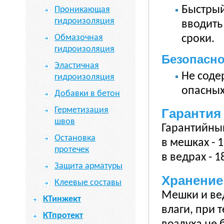
Быстрый
Проникающая
гидроизоляция
вводить
сроки.
Обмазочная
гидроизоляция
Безопасн
Эластичная
Не соде
гидроизоляция
опасных
Добавки в бетон
Герметизация
Гарантия
швов
Гарантийный
Остановка
в мешках - 
протечек
в ведрах - 1
Защита арматуры
Хранение
Клеевые составы
Мешки и вед
КТинжект
влаги, при 
КТпротект