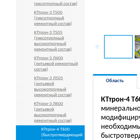
тиксотропный состав)
КТтрон-3 Т500
(тиксотропный
ремонтный состав)
КТтрон-3 Т505
(тиксотропный
высокопрочный
ремонтный состав)
КТтрон-3 Л400
(литьевой ремонтный
состав)
КТтрон-3 Л505
Область
(литьевой
высокопрочный
применения
ремонтный состав)
КТтрон-4 Т6
КТтрон-3 Л600
минерально
(литьевой
высокопрочный
модифициру
ремонтный состав)
необходимы
КТтрон-4 Т600
быстротвер
(быстротвердеющий