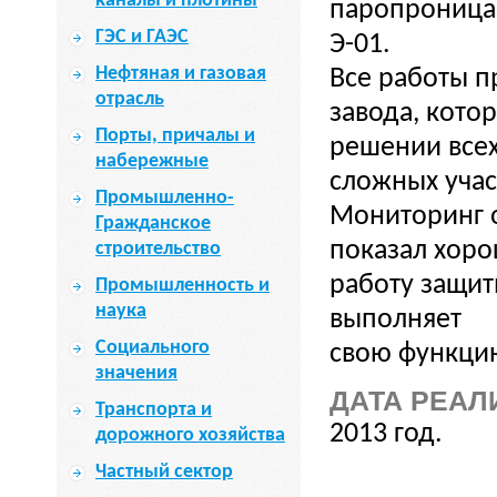
каналы и плотины
паропроница
ГЭС и ГАЭС
Э-01.
Нефтяная и газовая
Все работы п
отрасль
завода, кото
Порты, причалы и
решении все
набережные
сложных учас
Промышленно-
Мониторинг о
Гражданское
показал хор
строительство
работу защит
Промышленность и
наука
выполняет
Социального
свою функци
значения
ДАТА РЕАЛ
Транспорта и
2013 год.
дорожного хозяйства
Частный сектор