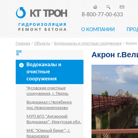
8-800-77-00-633
О КОМПАНИИ
ПРО
Главная
Объекты
Водоканалы и очистные сооружения
Акрон
/
/
/
Акрон г.Ве
Водоканалы и
очистные
сооружения
Чусовские очистные
сооружения, г. Пермь
Водоканал г.Челябинск
пос.Новосинеглазово
МУП АГО "Ангарский
Водоканал", Иркутская обл.
КНС "Южный берег", г.
Красноярск