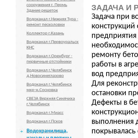
сооружения г. Пермь
ЗАДАЧА И 
Здание решеток
Задача при в
Водоканал г.Нижняя Тура -
конструкций
ремонт песколовки
Коллектор г.Казань
предприятия
Водоканал г.Первоуральск
необходимос
КНС
ремонту бето
Водоканал г.Оренбург -
первичные отстойники
работы в агр
Водоканал г.Челябинск
вод предприя
д.Новосинеглазово
Для реконст
Водоканал г.Челябинск
мкр-н.Сосновка
остановки пр
СВЕЗА Верхняя Синячиха
Дефекты в бе
г.Челябинск
конструкцион
Водоканал г.Миасс
выполнения д
Водоканал г.Псков
покрывалась
Водохранилища,