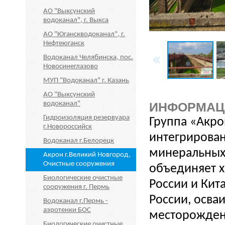
АО "Выксунский
водоканал", г. Выкса
АО "Юганскводоканал", г.
Нефтеюганск
Водоканал Челябинска, пос.
Новосинеглазово
МУП "Водоканал" г. Казань
АО "Выксунский
водоканал"
ИНФОРМАЦ
Гидроизоляция резервуара
Группа «Акро
г.Новороссийск
интегрирова
Водоканал г.Белорецк
минеральных 
Акрон г.Великий Новгород,
Очистные сооружения
объединяет х
Биологические очистные
России и Кит
сооружения г. Пермь
России, осва
Водоканал г.Пермь -
аэротенки БОС
месторождени
Биологические очистные