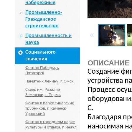
набережные
Промышленно-
Гражданское
строительство
Промышленность и
наука
Социального
значения
ОПИСАНИЕ
Фонтан Победы, г.
Создание фиг
Пятигорск
устройства п
Памятник Ленину, г. Омск
Процесс осущ
Сквер им. Розалии
Землячки, г. Пермь
оборудования
Фонтан в парке синарских
С.
трубников, г. Каменск-
Уральский
Благодаря пр
Фонтан в городском парке
наносимая на
культуры и отдыха, г. Янаул