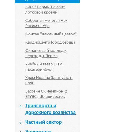
ЖКХ г.Пермь. Ремонт
лотковой кровли
Соборная мечеть «Ар-
Рахим» г.Уфа
Фонтан "Каменный цветок"
Кардиоцентр Город сердца
Финансовый колледж,
переход. г.Пермь
Учебный театр ЕГТИ
г.Екатеринбург
Храм Иоанна Златоуста г.
Сочи
Бассейн СК Чемпион-2
ВГУЭС, г.Владивосток
Транспорта и
дорожного хозяйства
Частный сектор