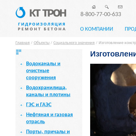
8-800-77-00-633
О КОМПАНИИ
ПРО
Главная
Объекты
Социального значения
Изготовление конст
/
/
/
Изготовлен
Водоканалы и
очистные
сооружения
Водохранилища,
каналы и плотины
ГЭС и ГАЭС
Нефтяная и газовая
отрасль
Порты, причалы и