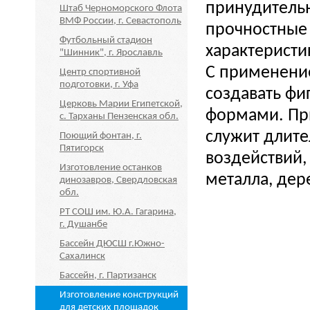
принудитель
Штаб Черноморского Флота
ВМФ России, г. Севастополь
прочностные 
Футбольный стадион
характеристи
"Шинник", г. Ярославль
С применени
Центр спортивной
подготовки, г. Уфа
создавать ф
Церковь Марии Египетской,
формами. При
с. Тарханы Пензенская обл.
служит длите
Поющий фонтан, г.
Пятигорск
воздействий, 
Изготовление останков
металла, дере
динозавров, Свердловская
обл.
РТ СОШ им. Ю.А. Гагарина,
г. Душанбе
Бассейн ДЮСШ г.Южно-
Сахалинск
Бассейн, г. Партизанск
Изготовление конструкций
для детских площадок