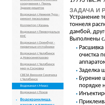
17793 тыс.м
сооружения г. Пермь
Здание решеток
ЗАДАЧА И 
Водоканал г.Нижняя Тура -
Устранение т
ремонт песколовки
тоннеля рас
Коллектор г.Казань
дамбой, друг
Водоканал г.Первоуральск
КНС
Выполнены с
Водоканал г.Оренбург -
Расшивка
первичные отстойники
Водоканал г.Челябинск
очистка п
д.Новосинеглазово
аппарато
Водоканал г.Челябинск
мкр-н.Сосновка
Заделка ш
СВЕЗА Верхняя Синячиха
Бурение 
г.Челябинск
порядке н
Водоканал г.Миасс
Водоканал г.Псков
Инъектир
Водохранилища,
Приклеива