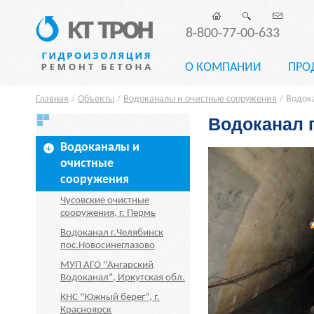
8-800-77-00-633
О КОМПАНИИ
ПРО
Главная
Объекты
Водоканалы и очистные сооружения
Водок
/
/
/
Водоканал 
Водоканалы и
очистные
сооружения
Чусовские очистные
сооружения, г. Пермь
Водоканал г.Челябинск
пос.Новосинеглазово
МУП АГО "Ангарский
Водоканал", Иркутская обл.
КНС "Южный берег", г.
Красноярск