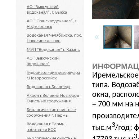
АО "Выксунский
водоканал", г. Выкса
АО "Юганскводоканал", г.
Нефтеюганск
Водоканал Челябинска, пос.
Новосинеглазово
МУП "Водоканал" г. Казань
АО "Выксунский
водоканал"
ИНФОРМАЦ
Гидроизоляция резервуара
Иремельское 
г.Новороссийск
типа. Водоза
Водоканал г.Белорецк
окна, распол
Акрон г.Великий Новгород,
Очистные сооружения
= 700 мм на 
Биологические очистные
производител
сооружения г. Пермь
3
Водоканал г.Пермь -
тыс.м
/год; 
аэротенки БОС
3
Биологические очистные