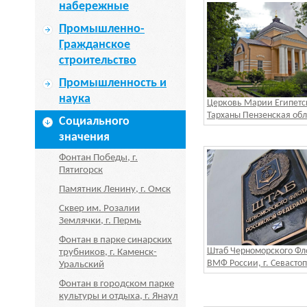
набережные
Промышленно-
Гражданское
строительство
Промышленность и
наука
Церковь Марии Египетск
Тарханы Пензенская обл
Социального
значения
Фонтан Победы, г.
Пятигорск
Памятник Ленину, г. Омск
Сквер им. Розалии
Землячки, г. Пермь
Фонтан в парке синарских
Штаб Черноморского Фл
трубников, г. Каменск-
ВМФ России, г. Севасто
Уральский
Фонтан в городском парке
культуры и отдыха, г. Янаул