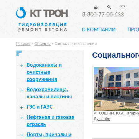
8-800-77-00-633
О КОМПАНИИ
ПРО
Главная
Объекты
Социального значения
/
/
Социальног
Водоканалы и
очистные
сооружения
Водохранилища,
каналы и плотины
ГЭС и ГАЭС
РТ СОШ им. Ю.А. Гагарин
Нефтяная и газовая
Душанбе
отрасль
Порты, причалы и