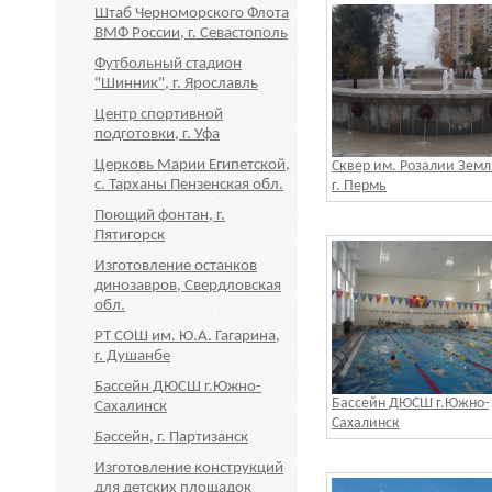
Штаб Черноморского Флота
ВМФ России, г. Севастополь
Футбольный стадион
"Шинник", г. Ярославль
Центр спортивной
подготовки, г. Уфа
Церковь Марии Египетской,
Сквер им. Розалии Земл
с. Тарханы Пензенская обл.
г. Пермь
Поющий фонтан, г.
Пятигорск
Изготовление останков
динозавров, Свердловская
обл.
РТ СОШ им. Ю.А. Гагарина,
г. Душанбе
Бассейн ДЮСШ г.Южно-
Бассейн ДЮСШ г.Южно-
Сахалинск
Сахалинск
Бассейн, г. Партизанск
Изготовление конструкций
для детских площадок