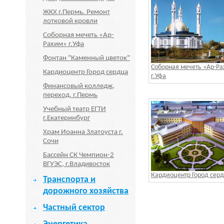
ЖКХ г.Пермь. Ремонт
лотковой кровли
Соборная мечеть «Ар-
Рахим» г.Уфа
Фонтан "Каменный цветок"
Соборная мечеть «Ар-Р
Кардиоцентр Город сердца
г.Уфа
Финансовый колледж,
переход. г.Пермь
Учебный театр ЕГТИ
г.Екатеринбург
Храм Иоанна Златоуста г.
Сочи
Бассейн СК Чемпион-2
ВГУЭС, г.Владивосток
Кардиоцентр Город сер
Транспорта и
дорожного хозяйства
Частный сектор