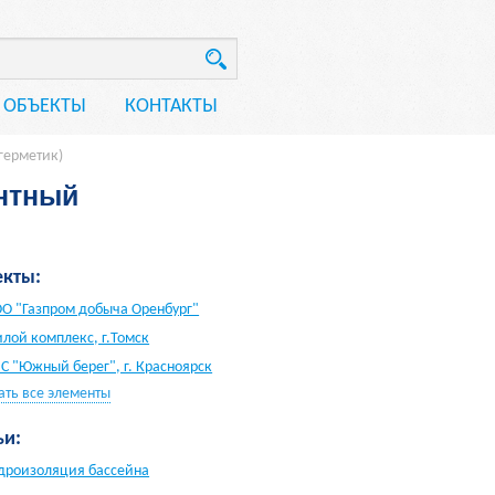
ОБЪЕКТЫ
КОНТАКТЫ
герметик)
нтный
кты:
О "Газпром добыча Оренбург"
лой комплекс, г.Томск
С "Южный берег", г. Красноярск
ать все элементы
ьи:
дроизоляция бассейна