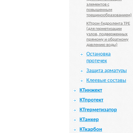
элементов с
повышенным
трещинообразованием)
КТтрон-Гидролента TPE
(для герметизации
узлов, подверженных
прямому и обратному
давлению воды)
Остановка
протечек
Защита арматуры
Клеевые составы
КТинжект
КТпротект
КТгерметизатор
КТанкер
КТкарбон