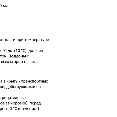
0 мл.
от влаги при температуре
.
 °С до +10 °С), должен
уток. Поддоны с
всех сторон на весь
а в крытых транспортных
зов, действующими на
отрицательных
ов заморозки), перед
 +20 °С в течение 1