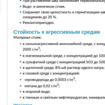
При растяжении шва запоминает первоначальн
Водо- и химически стоек.
Сохраняет свою целостность и герметизацию шв
смещениях до 20 %.
Ремонтопригоден.
Стойкость к агрессивным средам
Материал стоек:
к сильноагрессивной аммонийной среде, с кон
3
2000 г/м
;
к магнезиальной среде, с концентрацией до 10
к сульфатной среде с концентрацией SO3 до 50
к щелочной среде, 8%-ый раствор едкого натра;
к газовой среде с концентрацией:
3
сероводорода до 0,0003 г/м
,
3
метана до 0,02 г/м
;
к морской воде;
к темным и светлым нефтепродуктам, минерал