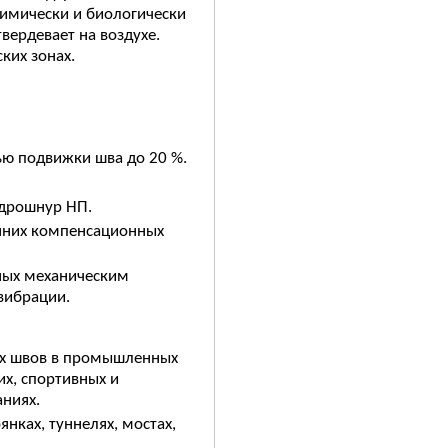
 химически и биологически
вердевает на воздухе.
ких зонах.
ю подвижки шва до 20 %.
идрошнур НП.
енних компенсационных
ных механическим
вибрации.
ых швов в промышленных
их, спортивных и
аниях.
янках, туннелях, мостах,