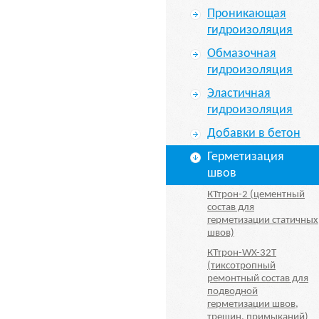
Проникающая
гидроизоляция
Обмазочная
гидроизоляция
Эластичная
гидроизоляция
Добавки в бетон
Герметизация
швов
КТтрон-2 (цементный
состав для
герметизации статичных
швов)
КТтрон-WX-32T
(тиксотропный
ремонтный состав для
подводной
герметизации швов,
трещин, примыканий)