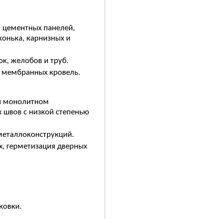
, цементных панелей,
конька, карнизных и
к, желобов и труб.
и мембранных кровель.
и монолитном
 швов с низкой степенью
металлоконструкций.
х, герметизация дверных
ковки.