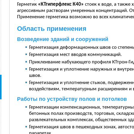
Герметик
«КТ
гиперфлекс К40»
стоек к воде, а также
агрессивным растворам умеренных концентраций. От
Применение герметика возможно во всех климатичес
Область применения
Возведение зданий и сооружений
Герметизация деформационных швов со степень
Герметизация мест вводов коммуникаций.
Приклеивание набухающего профиля КТтрон-Г
Герметизация и уплотнение наружных и внутр
швов.
Герметизация и уплотнение стыков, подвержен
воздействиям, температурным расширениям и 
Работы по устройству полов и потолков
Герметизации компенсационных, температурн
бетонных полах производств, торговых, складск
развлекательных комплексах, общественных зд
Герметизация швов в пешеходных зонах, автосто
парапетах.