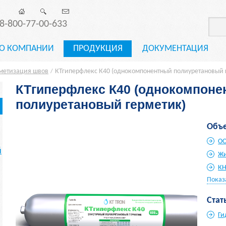
8-800-77-00-633
О КОМПАНИИ
ПРОДУКЦИЯ
ДОКУМЕНТАЦИЯ
метизация швов
КТгиперфлекс К40 (однокомпонентный полиуретановый 
/
КТгиперфлекс К40 (однокомпоне
полиуретановый герметик)
Объе
ОО
й
Жи
КН
Показ
Стат
Ги