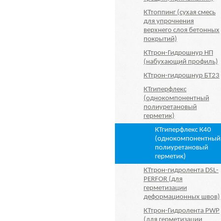
КТтоппинг (сухая смесь
для упрочнения
верхнего слоя бетонных
покрытий)
КТтрон-Гидрошнур НП
(набухающий профиль)
КТтрон-гидрошнур БТ23
КТгиперфлекс
(однокомпонентный
полиуретановый
герметик)
КТгиперфлекс К40
(однокомпонентный
полиуретановый
герметик)
КТтрон-гидролента DSL-
PERFOR (для
герметизации
деформационных швов)
КТтрон-Гидролента PWP
(для герметизации