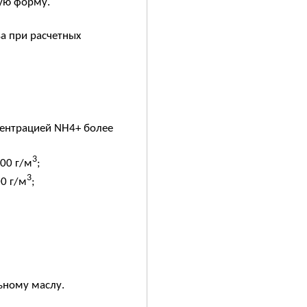
ую форму.
а при расчетных
центрацией NH4+ более
3
000 г/м
;
3
00 г/м
;
ьному маслу.