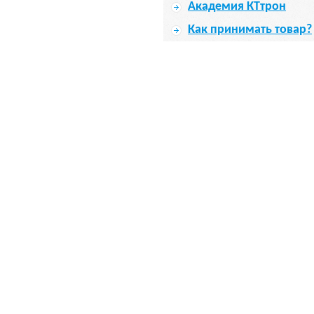
Академия КТтрон
Как принимать товар?