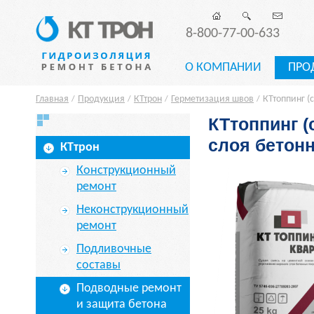
8-800-77-00-633
О КОМПАНИИ
ПРО
Главная
Продукция
КТтрон
Герметизация швов
КТтоппинг (
/
/
/
/
КТтоппинг (
слоя бетон
КТтрон
Конструкционный
ремонт
Неконструкционный
ремонт
Подливочные
составы
Подводные ремонт
и защита бетона