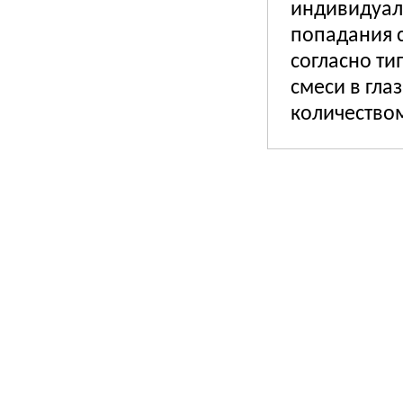
индивидуал
попадания с
согласно ти
смеси в гл
количеством