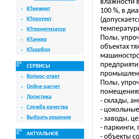
влажности 
КТинжект
100 %, в ди
КТпротект
(допускает
температуры
КТгерметизатор
Полы, упро
КТанкер
объектах тя
КТкарбон
машиностро
предприяти
СЕРВИСЫ
промышлен
Вопрос-ответ
Полы, упро
Online-расчет
помещениях
Логистика
- cклады, ан
Служба качества
- цокольные
Выбрать решение
- заводы, ц
- паркинги,
АКТУАЛЬНОЕ
- объекты с