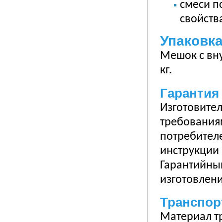
смеси п
свойств
Упаковк
Мешок с вн
кг.
Гарантия
Изготовител
требования
потребител
инструкции
Гарантийный
изготовлен
Транспор
Материал т