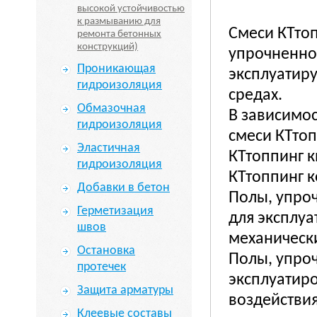
высокой устойчивостью
к размыванию для
Смеси КТто
ремонта бетонных
конструкций)
упрочненног
Проникающая
эксплуатир
гидроизоляция
средах.
Обмазочная
В зависимос
гидроизоляция
смеси КТто
Эластичная
КТтоппинг 
гидроизоляция
КТтоппинг 
Добавки в бетон
Полы, упро
Герметизация
для эксплуа
швов
механическ
Остановка
Полы, упроч
протечек
эксплуатиро
Защита арматуры
воздействия
Клеевые составы