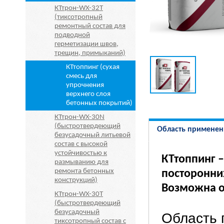
КТтрон-WX-32T
(тиксотропный
ремонтный состав для
подводной
герметизации швов,
трещин, примыканий)
КТтоппинг (сухая
смесь для
упрочнения
верхнего слоя
бетонных покрытий)
КТтрон-WX-30N
(быстротвердеющий
Область применен
безусадочный литьевой
состав с высокой
устойчивостью к
КТтоппинг 
размыванию для
ремонта бетонных
посторонни
конструкций)
Возможна о
КТтрон-WX-30T
(быстротвердеющий
безусадочный
Область 
тиксотропный состав с