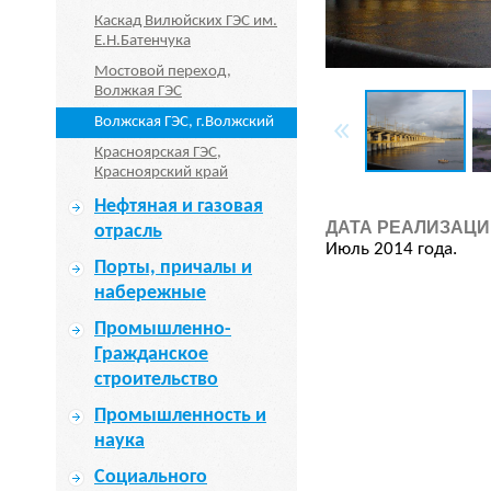
Каскад Вилюйских ГЭС им.
Е.Н.Батенчука
Мостовой переход,
Волжкая ГЭС
Волжская ГЭС, г.Волжский
Красноярская ГЭС,
Красноярский край
Нефтяная и газовая
ДАТА РЕАЛИЗАЦИ
отрасль
Июль 2014 года.
Порты, причалы и
набережные
Промышленно-
Гражданское
строительство
Промышленность и
наука
Социального