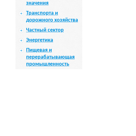
значения
Транспорта и
дорожного хозяйства
Частный сектор
Энергетика
Пищевая и
перерабатывающая
промышленность