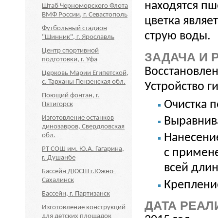
находятся пш
Штаб Черноморского Флота
ВМФ России, г. Севастополь
цветка являе
Футбольный стадион
струю воды.
"Шинник", г. Ярославль
Центр спортивной
ЗАДАЧА И 
подготовки, г. Уфа
Восстановлен
Церковь Марии Египетской,
с. Тарханы Пензенская обл.
Устройство г
Поющий фонтан, г.
Очистка 
Пятигорск
Изготовление останков
Выравнив
динозавров, Свердловская
обл.
Нанесени
РТ СОШ им. Ю.А. Гагарина,
с примен
г. Душанбе
всей дли
Бассейн ДЮСШ г.Южно-
Сахалинск
Крепление
Бассейн, г. Партизанск
ДАТА РЕАЛ
Изготовление конструкций
для детских площадок