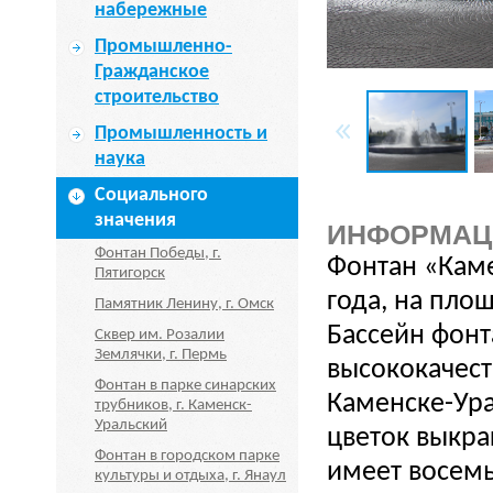
набережные
Промышленно-
Гражданское
строительство
Промышленность и
наука
Социального
значения
ИНФОРМАЦ
Фонтан Победы, г.
Фонтан «Каме
Пятигорск
года, на пло
Памятник Ленину, г. Омск
Бассейн фон
Сквер им. Розалии
Землячки, г. Пермь
высококачес
Фонтан в парке синарских
Каменске-Ура
трубников, г. Каменск-
Уральский
цветок выкра
Фонтан в городском парке
имеет восемь
культуры и отдыха, г. Янаул