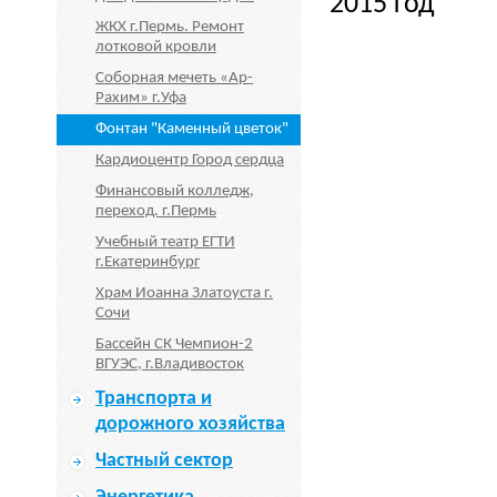
2015 год
ЖКХ г.Пермь. Ремонт
лотковой кровли
Соборная мечеть «Ар-
Рахим» г.Уфа
Фонтан "Каменный цветок"
Кардиоцентр Город сердца
Финансовый колледж,
переход. г.Пермь
Учебный театр ЕГТИ
г.Екатеринбург
Храм Иоанна Златоуста г.
Сочи
Бассейн СК Чемпион-2
ВГУЭС, г.Владивосток
Транспорта и
дорожного хозяйства
Частный сектор