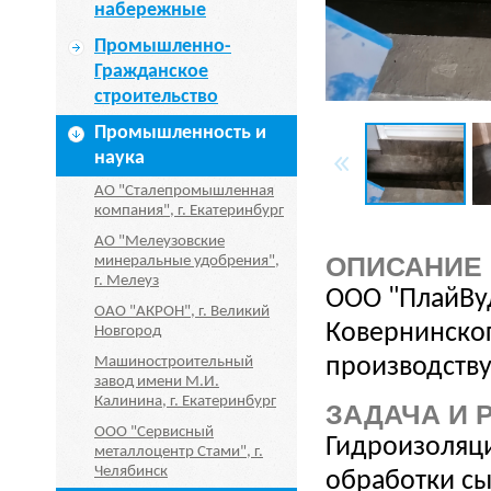
набережные
Промышленно-
Гражданское
строительство
Промышленность и
наука
АО "Сталепромышленная
компания", г. Екатеринбург
АО "Мелеузовские
ОПИСАНИЕ
минеральные удобрения",
г. Мелеуз
ООО "ПлайВу
ОАО "АКРОН", г. Великий
Ковернинског
Новгород
Машиностроительный
производств
завод имени М.И.
Калинина, г. Екатеринбург
ЗАДАЧА И 
ООО "Сервисный
Гидроизоляци
металлоцентр Стами", г.
Челябинск
обработки сы