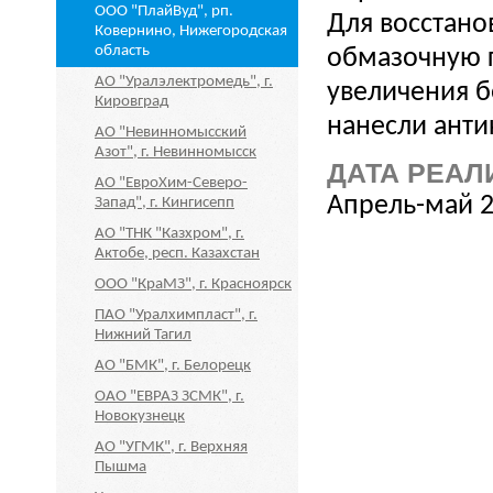
ООО "ПлайВуд", рп.
Для восстан
Ковернино, Нижегородская
область
обмазочную г
АО "Уралэлектромедь", г.
увеличения б
Кировград
нанесли анти
АО "Невинномысский
Азот", г. Невинномысск
ДАТА РЕАЛ
АО "ЕвроХим-Северо-
Апрель-май 2
Запад", г. Кингисепп
АО "ТНК "Казхром", г.
Актобе, респ. Казахстан
ООО "КраМЗ", г. Красноярск
ПАО "Уралхимпласт", г.
Нижний Тагил
АО "БМК", г. Белорецк
ОАО "ЕВРАЗ ЗСМК", г.
Новокузнецк
АО "УГМК", г. Верхняя
Пышма