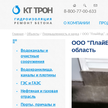
8-800-77-00-633
О КОМПАНИИ
ПРО
Главная
Объекты
Промышленность и наука
ООО "ПлайВуд", р
/
/
/
ООО "ПлайВ
область
Водоканалы и
очистные
сооружения
Водохранилища,
каналы и плотины
ГЭС и ГАЭС
Нефтяная и газовая
отрасль
Порты, причалы и