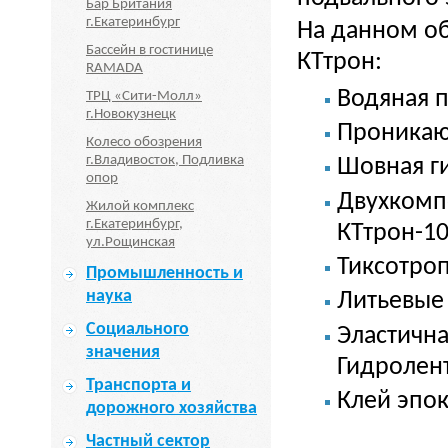
Бар Британия
г.Екатеринбург
На данном о
Бассейн в гостинице
КТтрон:
RAMADA
Водяная 
ТРЦ «Сити-Молл»
г.Новокузнецк
Проникаю
Колесо обозрения
г.Владивосток, Подливка
Шовная г
опор
Двухкомп
Жилой комплекс
г.Екатеринбург,
КТтрон-10
ул.Рощинская
Тиксотро
Промышленность и
наука
Литьевые
Социального
Эластична
значения
Гидролент
Транспорта и
Клей эпо
дорожного хозяйства
Частный сектор