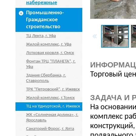
набережные
Промышленно-
Гражданское
строительство
ТЦ Лента, г. Уфа
Жилой комплекс, г. Уфа
Лотковая кровля, г. Омск
Фонтан ТРЦ "ПЛАНЕТА", г.
ИНФОРМАЦ
Уфа
Торговый цент
Здание Сбербанка, г.
Ставрополь
ТРК "Петровский", г. Ижевск
ЗАДАЧА И 
Жилой комплекс, г.Томск
На основании
ТЦ на Удмуртской, г. Ижевск
ЖК «Солнечная долина», г.
комплекс ра
Ярославль
конструкций,
Санаторий Форос, г. Ялта
подвального 