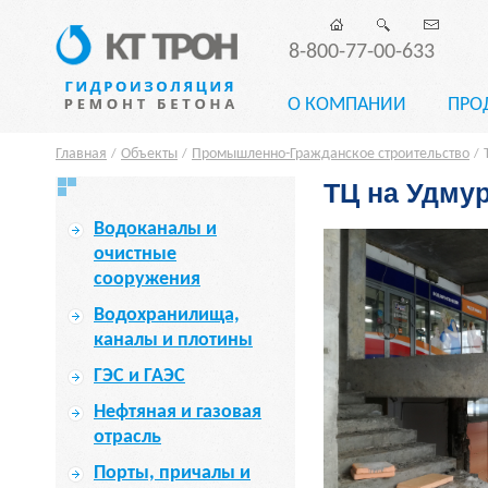
8-800-77-00-633
О КОМПАНИИ
ПРО
Главная
Объекты
Промышленно-Гражданское строительство
/
/
/
ТЦ на Удмур
Водоканалы и
очистные
сооружения
Водохранилища,
каналы и плотины
ГЭС и ГАЭС
Нефтяная и газовая
отрасль
Порты, причалы и