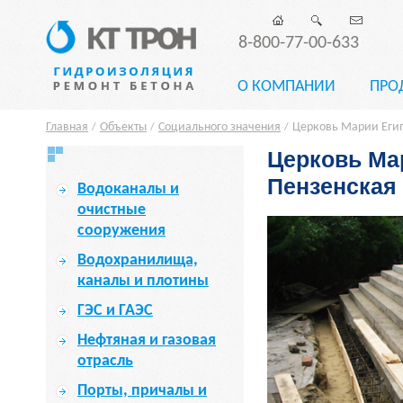
8-800-77-00-633
О КОМПАНИИ
ПРО
Главная
Объекты
Социального значения
Церковь Марии Египе
/
/
/
Церковь Мар
Пензенская 
Водоканалы и
очистные
сооружения
Водохранилища,
каналы и плотины
ГЭС и ГАЭС
Нефтяная и газовая
отрасль
Порты, причалы и