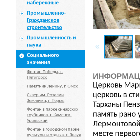
набережные
Промышленно-
Гражданское
строительство
Промышленность и
наука
Социального
значения
Фонтан Победы, г.
ИНФОРМАЦ
Пятигорск
Церковь Мари
Памятник Ленину, г. Омск
церковь в сти
Сквер им. Розалии
Землячки, г. Пермь
Тарханы Пенз
Фонтан в парке синарских
память рано
трубников, г. Каменск-
Уральский
Лермонтовой,
Фонтан в городском парке
месте первог
культуры и отдыха, г. Янаул