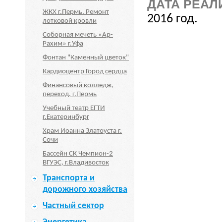
ДАТА РЕАЛ
ЖКХ г.Пермь. Ремонт
2016 год.
лотковой кровли
Соборная мечеть «Ар-
Рахим» г.Уфа
Фонтан "Каменный цветок"
Кардиоцентр Город сердца
Финансовый колледж,
переход. г.Пермь
Учебный театр ЕГТИ
г.Екатеринбург
Храм Иоанна Златоуста г.
Сочи
Бассейн СК Чемпион-2
ВГУЭС, г.Владивосток
Транспорта и
дорожного хозяйства
Частный сектор