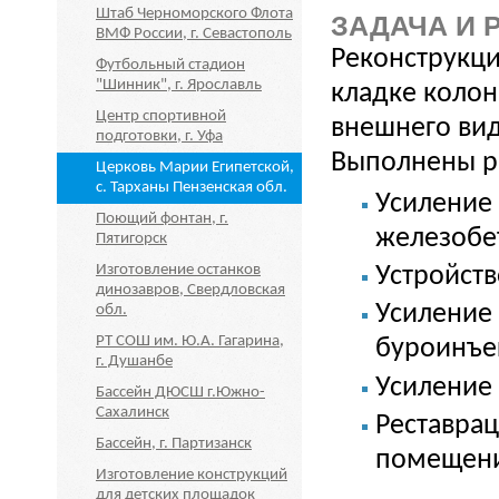
Штаб Черноморского Флота
ЗАДАЧА И 
ВМФ России, г. Севастополь
Реконструкци
Футбольный стадион
"Шинник", г. Ярославль
кладке колон
Центр спортивной
внешнего вид
подготовки, г. Уфа
Выполнены р
Церковь Марии Египетской,
с. Тарханы Пензенская обл.
Усиление
Поющий фонтан, г.
железобе
Пятигорск
Изготовление останков
Устройст
динозавров, Свердловская
Усиление
обл.
РТ СОШ им. Ю.А. Гагарина,
буроинъе
г. Душанбе
Усиление
Бассейн ДЮСШ г.Южно-
Сахалинск
Реставрац
Бассейн, г. Партизанск
помещен
Изготовление конструкций
для детских площадок