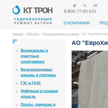
8-800-77-00-633
О КОМПАНИИ
ПРО
Главная
Объекты
Промышленность и наука
АО "ЕвроХим-Севе
/
/
/
АО "ЕвроХим
Водоканалы и
очистные
сооружения
Водохранилища,
каналы и плотины
ГЭС и ГАЭС
Нефтяная и газовая
отрасль
Порты, причалы и