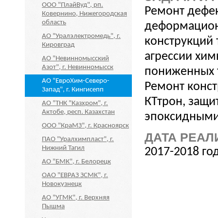
ООО "ПлайВуд", рп.
Ремонт дефек
Ковернино, Нижегородская
область
деформацион
АО "Уралэлектромедь", г.
конструкций 
Кировград
агрессии хим
АО "Невинномысский
Азот", г. Невинномысск
пониженных 
АО "ЕвроХим-Северо-
Ремонт конст
Запад", г. Кингисепп
КТтрон, защи
АО "ТНК "Казхром", г.
Актобе, респ. Казахстан
эпоксидными
ООО "КраМЗ", г. Красноярск
ДАТА РЕАЛ
ПАО "Уралхимпласт", г.
Нижний Тагил
2017-2018 го
АО "БМК", г. Белорецк
ОАО "ЕВРАЗ ЗСМК", г.
Новокузнецк
АО "УГМК", г. Верхняя
Пышма