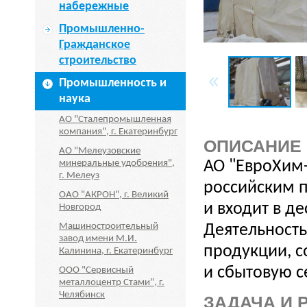
набережные
Промышленно-
Гражданское
строительство
Промышленность и
наука
АО "Сталепромышленная
компания", г. Екатеринбург
ОПИСАНИЕ
АО "Мелеузовские
минеральные удобрения",
АО "ЕвроХим
г. Мелеуз
российским 
ОАО "АКРОН", г. Великий
и входит в д
Новгород
Машиностроительный
Деятельность
завод имени М.И.
продукции, с
Калинина, г. Екатеринбург
и сбытовую с
ООО "Сервисный
металлоцентр Стами", г.
Челябинск
ЗАДАЧА И 