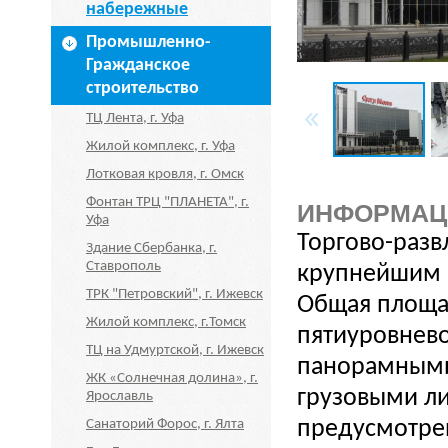
набережные
Промышленно-
Гражданское
строительство
ТЦ Лента, г. Уфа
Жилой комплекс, г. Уфа
Лотковая кровля, г. Омск
Фонтан ТРЦ "ПЛАНЕТА", г.
ИНФОРМАЦ
Уфа
Торгово-разв
Здание Сбербанка, г.
Ставрополь
крупнейшим н
ТРК "Петровский", г. Ижевск
Общая площад
Жилой комплекс, г.Томск
пятиуровнево
ТЦ на Удмуртской, г. Ижевск
панорамными
ЖК «Солнечная долина», г.
грузовыми ли
Ярославль
Санаторий Форос, г. Ялта
предусмотрен