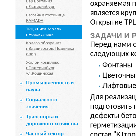
Бар Британия
охраняемая п
г.Екатеринбург
является кру
Бассейн в гостинице
RAMADA
Открытие ТРЦ
ТРЦ «Сити-Молл»
ЗАДАЧИ И 
г.Новокузнецк
Перед нами с
Колесо обозрения
г.Владивосток, Подливка
следующих к
опор
Жилой комплекс
Фонтаны
г.Екатеринбург,
ул.Рощинская
Цветочны
Промышленность и
Лифтовые
наука
Для реализац
Социального
подготовить 
значения
дефекты бето
Транспорта и
дорожного хозяйства
герметизаци
Частный сектор
состав "КТтр