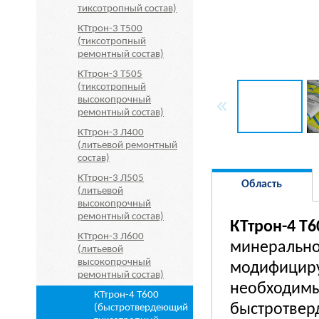
тиксотропный состав)
КТтрон-3 Т500
(тиксотропный
ремонтный состав)
КТтрон-3 Т505
(тиксотропный
высокопрочный
ремонтный состав)
КТтрон-3 Л400
(литьевой ремонтный
состав)
КТтрон-3 Л505
Область
(литьевой
высокопрочный
применения
ремонтный состав)
КТтрон-4 Т6
КТтрон-3 Л600
минерально
(литьевой
высокопрочный
модифициру
ремонтный состав)
необходимы
КТтрон-4 Т600
быстротвер
(быстротвердеющий