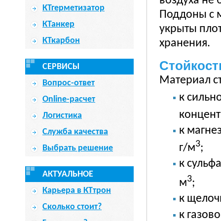
воздуха не 
КТгерметизатор
Поддоны с 
КТанкер
укрыты плот
КТкарбон
хранения.
Стойкост
СЕРВИСЫ
Материал ст
Вопрос-ответ
к сильн
Online-расчет
концент
Логистика
к магне
Служба качества
3
г/м
;
Выбрать решение
к сульф
АКТУАЛЬНОЕ
3
м
;
Карьера в КТтрон
к щелоч
Сколько стоит?
к газов