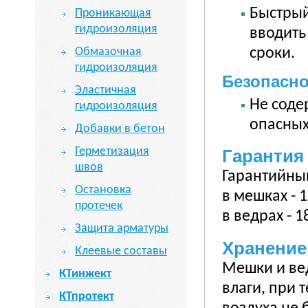
Быстрый
Проникающая
гидроизоляция
вводить
сроки.
Обмазочная
гидроизоляция
Безопасн
Эластичная
Не соде
гидроизоляция
опасных
Добавки в бетон
Герметизация
Гарантия
швов
Гарантийный
Остановка
в мешках - 
протечек
в ведрах - 1
Защита арматуры
Хранение
Клеевые составы
Мешки и вед
КТинжект
влаги, при 
КТпротект