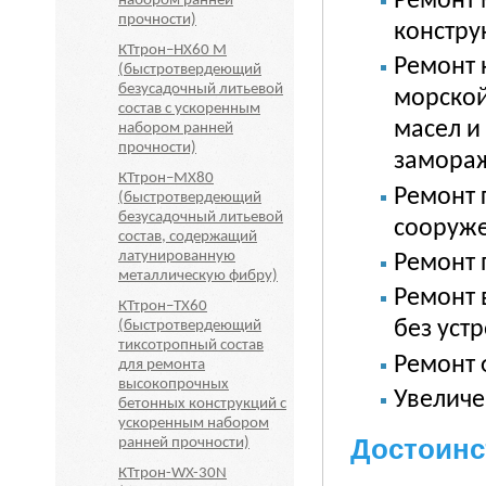
Ремонт 
набором ранней
прочности)
констру
КТтрон–НХ60 М
Ремонт 
(быстротвердеющий
безусадочный литьевой
морской
состав с ускоренным
масел и
набором ранней
прочности)
замораж
КТтрон–МХ80
Ремонт 
(быстротвердеющий
безусадочный литьевой
сооруже
состав, содержащий
латунированную
Ремонт 
металлическую фибру)
Ремонт 
КТтрон–ТХ60
без уст
(быстротвердеющий
тиксотропный состав
Ремонт 
для ремонта
высокопрочных
Увеличе
бетонных конструкций с
ускоренным набором
Достоинс
ранней прочности)
КТтрон-WX-30N