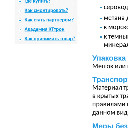
Где купить?
серовод
Как смонтировать?
метана д
Как стать партнером?
к морск
Академия КТтрон
к темны
Как принимать товар?
минерал
Упаковка
Мешок или в
Транспор
Материал т
в крытых тр
правилами 
данном вид
Меры без