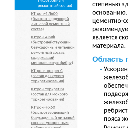
тиксотропный
степенью а
ремонтный состав)
основанию.
КТтрон-4 Л600
(быстротвердеющий
цементно-с
литьевой ремонтный
рекомендуе
состав)
является ск
КТтрон-4 МФ
(быстродействующий
материала.
безусадочный литьевой
ремонтный состав,
Область 
содержащий
металлическую фибру)
Ускорен
КТтрон-торкрет С
(состав для сухого
железоб
торкретирования)
обеспеч
КТтрон-торкрет М
подверж
(состав для мокрого
торкретирования)
железоб
КТтрон–НХ60
ребрист
(быстротвердеющий
пояса ж
безусадочный литьевой
состав с ускоренным