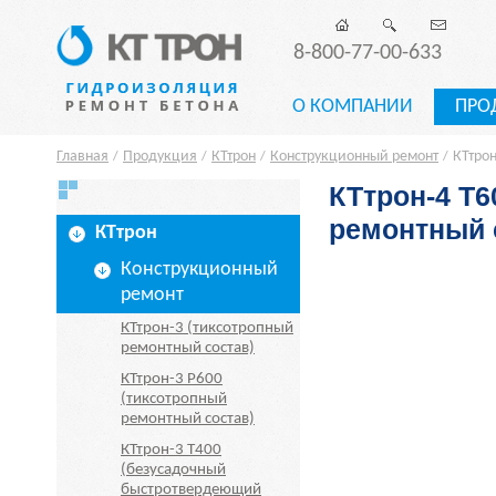
8-800-77-00-633
О КОМПАНИИ
ПРО
Главная
Продукция
КТтрон
Конструкционный ремонт
КТтро
/
/
/
/
КТтрон-4 Т
ремонтный 
КТтрон
Конструкционный
ремонт
КТтрон-3 (тиксотропный
ремонтный состав)
КТтрон-3 Р600
(тиксотропный
ремонтный состав)
КТтрон-3 Т400
(безусадочный
быстротвердеющий