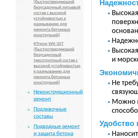
Надежнос
(быстротвердеющий
безусадочный литьевой
Высокая
состав с высокой
устойчивостью к
поверхн
размыванию для
основан
ремонта бетонных
конструкций)
Надежно
КТтрон-WX-30T
(быстротвердеющий
Высокая
безусадочный
и морск
тиксотропный состав с
высокой устойчивостью
Экономич
к размыванию для
ремонта бетонных
Не треб
конструкций)
связующ
Неконструкционный
ремонт
Можно 
Подливочные
способо
составы
Удобство
Подводные ремонт
Наносит
и защита бетона